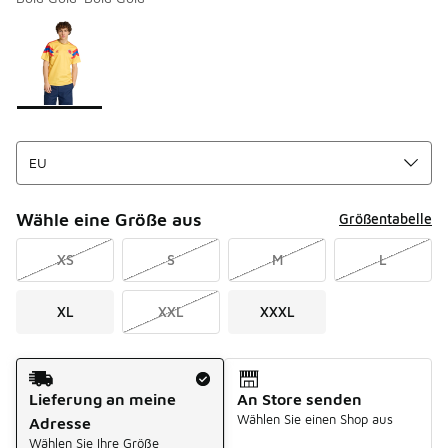
Bitte wählen Sie einen Stil aus
*
Seite 1 von 1 zeigt die Farben 1 bis 1 von 1 an.
Wähle eine Größe aus
Größentabelle
XS
S
M
L
XL
XXL
XXXL
Versandart
Lieferung an meine
An Store senden
Wählen Sie einen Shop aus
Adresse
Wählen Sie Ihre Größe