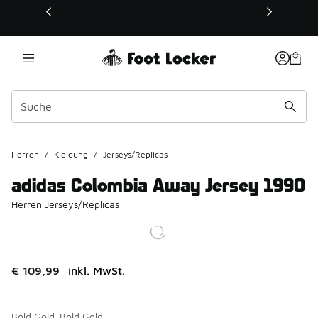
Dieser Link öffnet sich in einem neuen Fenster
Herren
/
Kleidung
/
Jerseys/Replicas
adidas Colombia Away Jersey 1990
Herren Jerseys/Replicas
€ 109,99
inkl. MwSt.
Bold Gold-Bold Gold