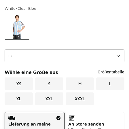
White-Clear Blue
Bitte wählen Sie einen Stil aus
*
Seite 1 von 1 zeigt die Farben 1 bis 1 von 1 an.
Wähle eine Größe aus
Größentabelle
XS
S
M
L
XL
XXL
XXXL
Versandart
Lieferung an meine
An Store senden