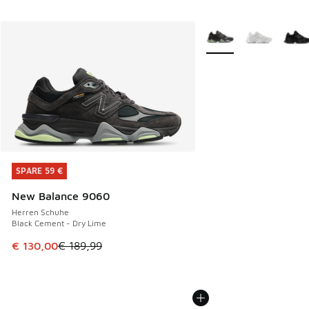
Weitere Farben verfüg
SPARE 59 €
SPARE 59 €
New Balance 9060
Herren Schuhe
Black Cement - Dry Lime
Dieser Artikel ist im Sale. Der Preis ist von € 189,99 auf €
€ 130,00
€ 189,99