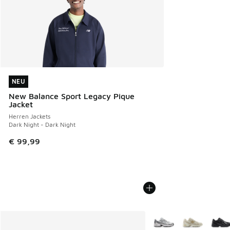
NEU
NEU
New Balance Sport Legacy Pique
Jacket
Herren Jackets
Dark Night - Dark Night
€ 99,99
Weitere Farben verfüg