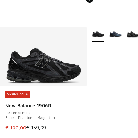
Weitere Farben verfüg
SPARE 59 €
SPARE 59 €
New Balance 1906R
Herren Schuhe
Black - Phantom - Magnet Lb
Dieser Artikel ist im Sale. Der Preis ist von € 159,99 auf €
€ 100,00
€ 159,99