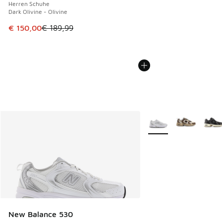
Herren Schuhe
Dark Olivine - Olivine
Dieser Artikel ist im Sale. Der Preis ist von € 189,99 auf €
€ 150,00
€ 189,99
Weitere Farben verfüg
New Balance 530