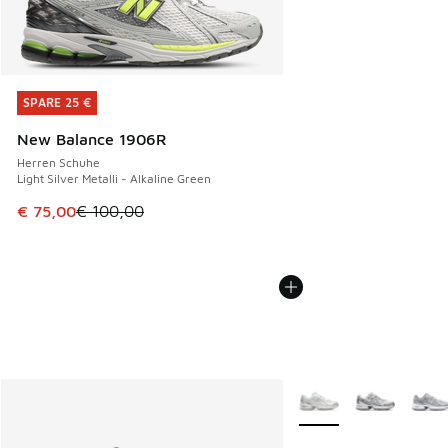
SPARE 25 €
SPARE 25 €
New Balance 1906R
Herren Schuhe
Light Silver Metalli - Alkaline Green
Dieser Artikel ist im Sale. Der Preis ist von € 100,00 auf €
€ 75,00
€ 100,00
Weitere Farben verfüg