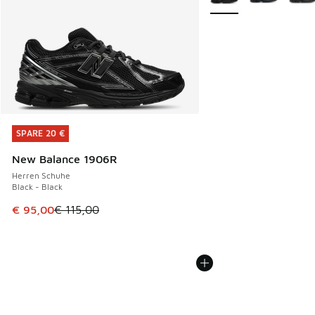
SPARE 20 €
SPARE 20 €
New Balance 1906R
Herren Schuhe
Black - Black
Dieser Artikel ist im Sale. Der Preis ist von € 115,00 auf €
€ 95,00
€ 115,00