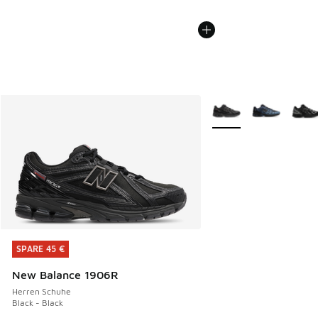
Weitere Farben verfüg
SPARE 45 €
SPARE 45 €
New Balance 1906R
Herren Schuhe
Black - Black