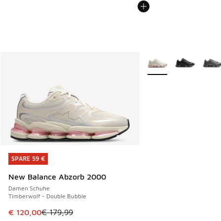
Weitere Farben verfüg
SPARE 59 €
SPARE 59 €
New Balance Abzorb 2000
Damen Schuhe
Timberwolf - Double Bubble
Dieser Artikel ist im Sale. Der Preis ist von € 179,99 auf €
€ 120,00
€ 179,99