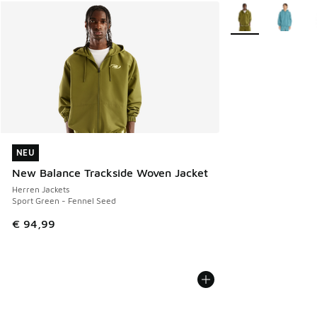
Weitere Farben ve
NEU
NEU
New Balance Trackside Woven Jacket
Herren Jackets
Sport Green - Fennel Seed
€ 94,99