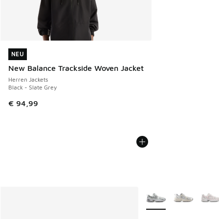
NEU
NEU
New Balance Trackside Woven Jacket
Herren Jackets
Black - Slate Grey
€ 94,99
Weitere Farben verfüg