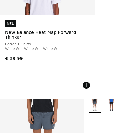
NEU
NEU
New Balance Heat Map Forward
Thinker
Herren T-Shirts
White Wt - White Wt - White Wt
€ 39,99
Weitere Farben verfüg