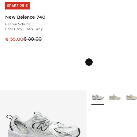
SPARE 25 €
SPARE 25 €
New Balance 740
Herren Schuhe
Dark Grey - Dark Grey
Dieser Artikel ist im Sale. Der Preis ist von € 80,00 auf € 
€ 55,00
€ 80,00
Weitere Farben verfüg