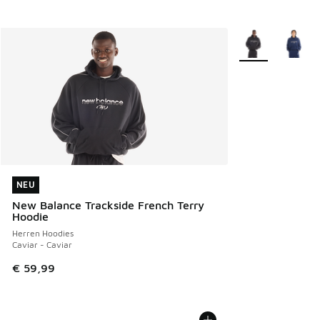
Weitere Farben v
NEU
NEU
New Balance Trackside French Terry
Hoodie
Herren Hoodies
Caviar - Caviar
€ 59,99