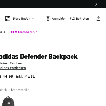
Store finden
Anmelden | FLX Beitreten
Sale
FLX Membership
adidas Defender Backpack
Unisex Taschen
adidas entdecken
€ 44,99
inkl. MwSt.
Black-Silver Metallic
Seite 1 von 1 zeigt die Farben 1 bis 1 von 1 an.
Bitte wählen Sie einen Stil aus
*