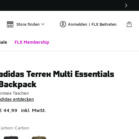
Store finden
Anmelden | FLX Beitreten
Sale
FLX Membership
adidas Terrex Multi Essentials
Backpack
Unisex Taschen
adidas entdecken
€ 44,99
inkl. MwSt.
Carbon-Carbon
Seite 1 von 1 zeigt die Farben 1 bis 2 von 2 an.
Bitte wählen Sie einen Stil aus
*