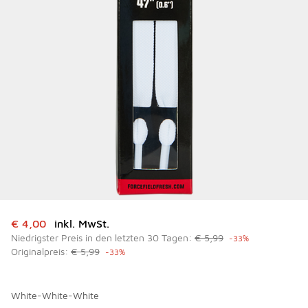
Dieser Artikel ist im Sale. Der Preis ist von auf € 4,00 gef
€ 4,00
inkl. MwSt.
Niedrigster Preis in den letzten 30 Tagen:
€ 5,99
-33%
Originalpreis:
€ 5,99
-33%
White-White-White