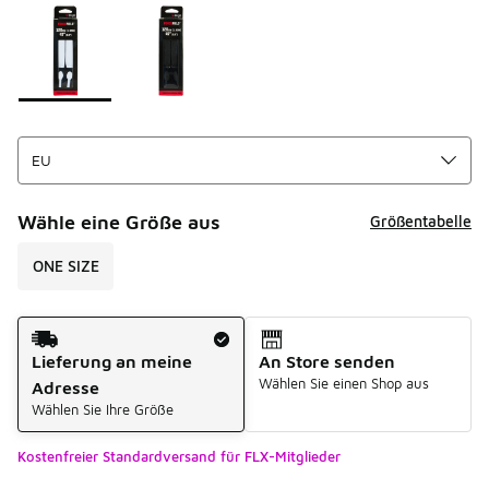
Bitte wählen Sie einen Stil aus
*
Seite 1 von 1 zeigt die Farben 1 bis 2 von 2 an.
Wähle eine Größe aus
Größentabelle
ONE SIZE
Versandart
Lieferung an meine
An Store senden
Wählen Sie einen Shop aus
Adresse
Wählen Sie Ihre Größe
Kostenfreier Standardversand für FLX-Mitglieder