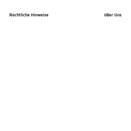
Rechtliche Hinweise
üBer Uns
Cookie-erklärung
Impressum
Datenschutzerklärung
Presse Kontak
Allgemeine Geschäftsbedingungen
Karriere
Erklärung zur Barrierefreiheit
Produkte Site
Ihre Rechte
Produkte Site