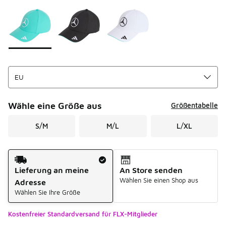
Seite 1 von 1 zeigt die Farben 1 bis 3 von 3 an.
Bitte wählen Sie einen Stil aus
*
Wähle eine Größe aus
Größentabelle
S/M
M/L
L/XL
Versandart
Lieferung an meine
An Store senden
Wählen Sie einen Shop aus
Adresse
Wählen Sie Ihre Größe
Kostenfreier Standardversand für FLX-Mitglieder