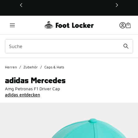
Dieser Link öffnet sich in einem neuen Fenster
Herren
/
Zubehör
/
Caps & Hats
adidas Mercedes
Amg Petronas F1 Driver Cap
adidas entdecken