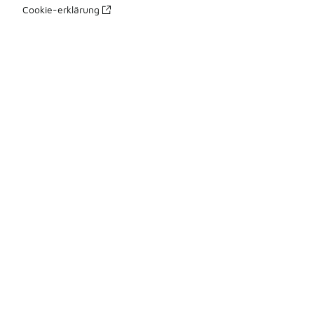
Cookie-erklärung
Datenschutzerklärung
Allgemeine Geschäftsbedingungen
Erklärung zur Barrierefreiheit
Ihre Rechte
üBer Uns
Impressum
Presse Kontakte
Karriere
Produkte Sitemap 1
Produkte Sitemap 2