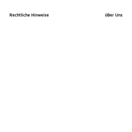
Rechtliche Hinweise
üBer Uns
Cookie-erklärung
Impressum
Datenschutzerklärung
Presse Kontak
Allgemeine Geschäftsbedingungen
Karriere
Erklärung zur Barrierefreiheit
Produkte Site
Ihre Rechte
Produkte Site