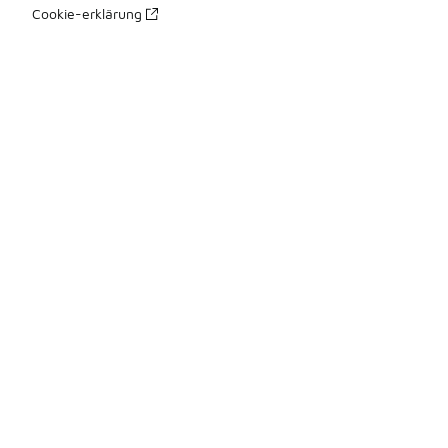
Cookie-erklärung
Datenschutzerklärung
Allgemeine Geschäftsbedingungen
Erklärung zur Barrierefreiheit
Ihre Rechte
üBer Uns
Impressum
Presse Kontakte
Karriere
Produkte Sitemap 1
Produkte Sitemap 2