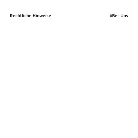
Rechtliche Hinweise
üBer Uns
Cookie-erklärung
Impressum
Datenschutzerklärung
Presse Kontak
Allgemeine Geschäftsbedingungen
Karriere
Erklärung zur Barrierefreiheit
Produkte Site
Ihre Rechte
Produkte Site