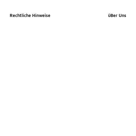
Rechtliche Hinweise
üBer Uns
Cookie-erklärung
Impressum
Datenschutzerklärung
Presse Kontak
Allgemeine Geschäftsbedingungen
Karriere
Erklärung zur Barrierefreiheit
Produkte Site
Ihre Rechte
Produkte Site