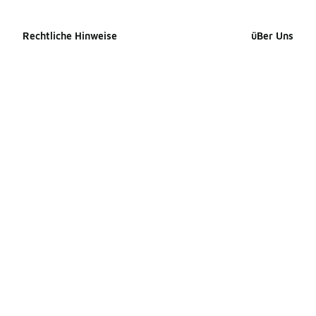
Rechtliche Hinweise
üBer Uns
Cookie-erklärung
Impressum
Datenschutzerklärung
Presse Kontak
Allgemeine Geschäftsbedingungen
Karriere
Erklärung zur Barrierefreiheit
Produkte Site
Ihre Rechte
Produkte Site