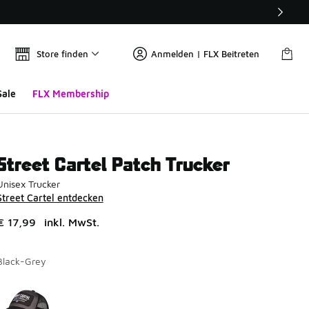
Store finden
Anmelden | FLX Beitreten
Sale
FLX Membership
Street Cartel Patch Trucker
Unisex Trucker
Street Cartel entdecken
€ 17,99
inkl. MwSt.
Black-Grey
Seite 1 von 1 zeigt die Farben 1 bis 1 von 1 an.
Bitte wählen Sie einen Stil aus
*