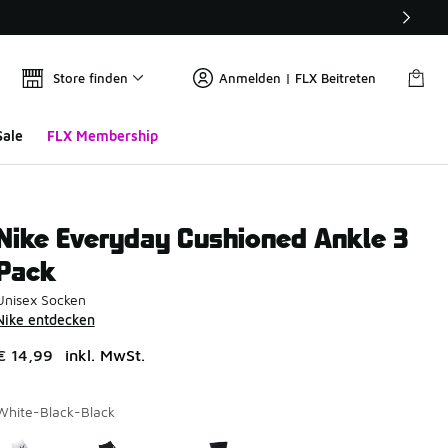
Store finden
Anmelden | FLX Beitreten
Sale
FLX Membership
Nike Everyday Cushioned Ankle 3
Pack
Unisex Socken
Nike entdecken
€ 14,99
inkl. MwSt.
White-Black-Black
Seite 1 von 1 zeigt die Farben 1 bis 3 von 3 an.
Bitte wählen Sie einen Stil aus
*