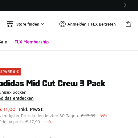
Store finden
Anmelden | FLX Beitreten
Sale
FLX Membership
SPARE 6 €
adidas Mid Cut Crew 3 Pack
Unisex Socken
adidas entdecken
Dieser Artikel ist im Sale. Der Preis ist von auf € 11,00 gefall
€ 11,00
inkl. MwSt.
Niedrigster Preis in den letzten 30 Tagen:
€ 17,99
-39%
Originalpreis:
€ 17,99
-39%