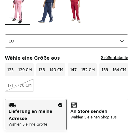
Bitte wählen Sie einen Stil aus
*
Seite 1 von 1 zeigt die Farben 1 bis 3 von 3 an.
Wähle eine Größe aus
Größentabelle
123 - 129 CM
135 - 140 CM
147 - 152 CM
159 - 164 CM
171 - 176 CM
Versandart
Lieferung an meine
An Store senden
Wählen Sie einen Shop aus
Adresse
Wählen Sie Ihre Größe