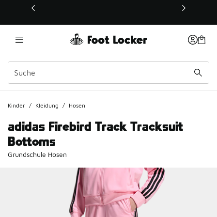
Dieser Link öffnet sich in einem neuen Fenster
Kinder
/
Kleidung
/
Hosen
adidas Firebird Track Tracksuit
Bottoms
Grundschule Hosen