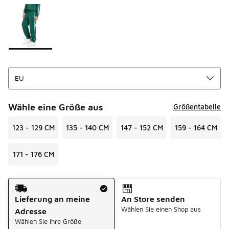
Seite 1 von 1 zeigt die Farben 1 bis 1 von 1 an.
Bitte wählen Sie einen Stil aus
*
Wähle eine Größe aus
Größentabelle
123 - 129 CM
135 - 140 CM
147 - 152 CM
159 - 164 CM
171 - 176 CM
Versandart
Lieferung an meine
An Store senden
Wählen Sie einen Shop aus
Adresse
Wählen Sie Ihre Größe