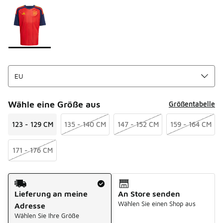
Seite 1 von 1 zeigt die Farben 1 bis 1 von 1 an.
Bitte wählen Sie einen Stil aus
*
Wähle eine Größe aus
Größentabelle
123 - 129 CM
135 - 140 CM
147 - 152 CM
159 - 164 CM
171 - 176 CM
Versandart
Lieferung an meine
An Store senden
Wählen Sie einen Shop aus
Adresse
Wählen Sie Ihre Größe