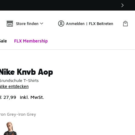
Store finden
Anmelden | FLX Beitreten
Sale
FLX Membership
Nike Knvb Aop
Grundschule T-Shirts
Nike entdecken
€ 27,99
inkl. MwSt.
Iron Grey-Iron Grey
Seite 1 von 1 zeigt die Farben 1 bis 1 von 1 an.
Bitte wählen Sie einen Stil aus
*