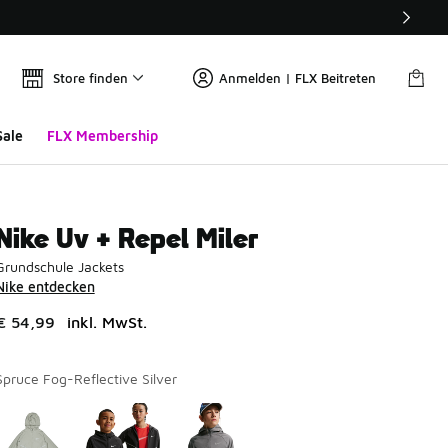
Store finden
Anmelden | FLX Beitreten
Sale
FLX Membership
Nike Uv + Repel Miler
Grundschule Jackets
Nike entdecken
€ 54,99
inkl. MwSt.
Spruce Fog-Reflective Silver
Seite 1 von 1 zeigt die Farben 1 bis 3 von 3 an.
Bitte wählen Sie einen Stil aus
*