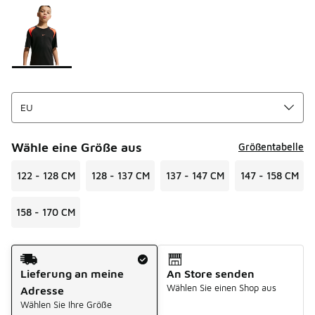
Seite 1 von 1 zeigt die Farben 1 bis 1 von 1 an.
Bitte wählen Sie einen Stil aus
*
Wähle eine Größe aus
Größentabelle
122 - 128 CM
128 - 137 CM
137 - 147 CM
147 - 158 CM
158 - 170 CM
Versandart
Lieferung an meine
An Store senden
Wählen Sie einen Shop aus
Adresse
Wählen Sie Ihre Größe