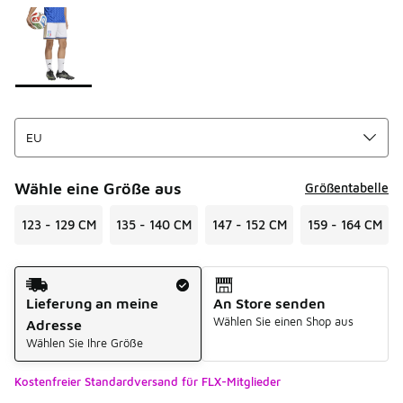
Seite 1 von 1 zeigt die Farben 1 bis 1 von 1 an.
Bitte wählen Sie einen Stil aus
*
Wähle eine Größe aus
Größentabelle
123 - 129 CM
135 - 140 CM
147 - 152 CM
159 - 164 CM
Versandart
Lieferung an meine
An Store senden
Wählen Sie einen Shop aus
Adresse
Wählen Sie Ihre Größe
Kostenfreier Standardversand für FLX-Mitglieder