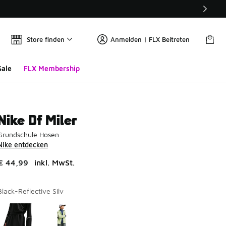
Store finden
Anmelden | FLX Beitreten
Sale
FLX Membership
Nike Df Miler
Grundschule Hosen
Nike entdecken
€ 44,99
inkl. MwSt.
Black-Reflective Silv
Seite 1 von 1 zeigt die Farben 1 bis 2 von 2 an.
Bitte wählen Sie einen Stil aus
*