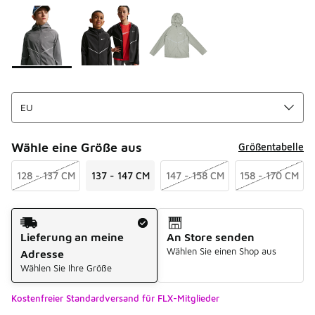
Seite 1 von 1 zeigt die Farben 1 bis 3 von 3 an.
Bitte wählen Sie einen Stil aus
*
Wähle eine Größe aus
Größentabelle
128 - 137 CM
137 - 147 CM
147 - 158 CM
158 - 170 CM
Versandart
Lieferung an meine
An Store senden
Wählen Sie einen Shop aus
Adresse
Wählen Sie Ihre Größe
Kostenfreier Standardversand für FLX-Mitglieder