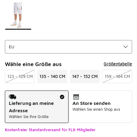
Seite 1 von 1 zeigt die Farben 1 bis 1 von 1 an.
Bitte wählen Sie einen Stil aus
*
Wähle eine Größe aus
Größentabelle
123 - 129 CM
135 - 140 CM
147 - 152 CM
159 - 164 CM
Versandart
Lieferung an meine
An Store senden
Wählen Sie einen Shop aus
Adresse
Wählen Sie Ihre Größe
Kostenfreier Standardversand für FLX-Mitglieder