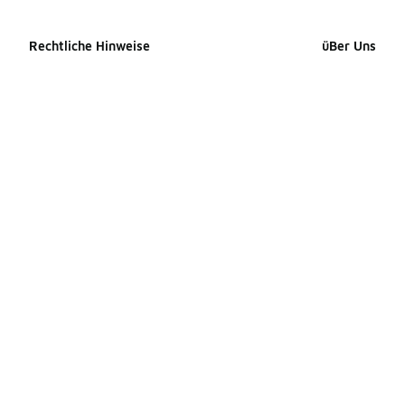
Rechtliche Hinweise
üBer Uns
Cookie-erklärung
Impressum
Datenschutzerklärung
Presse Kontak
Allgemeine Geschäftsbedingungen
Karriere
Erklärung zur Barrierefreiheit
Produkte Site
Ihre Rechte
Produkte Site