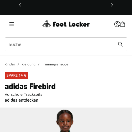
Dieser Link öffnet sich in einem neuen Fenster
Kinder
/
Kleidung
/
Trainingsanzüge
SPARE 14 €
adidas Firebird
Vorschule Tracksuits
adidas entdecken