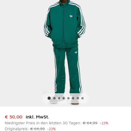
Dieser Artikel ist im Sale. Der Preis ist von auf € 50,00 ge
€ 50,00
inkl. MwSt.
Niedrigster Preis in den letzten 30 Tagen:
€ 64,99
-23%
Originalpreis:
€ 64,99
-23%