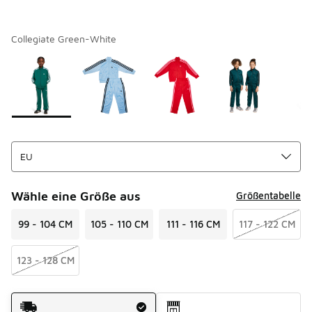
Collegiate Green-White
Seite 1 von 1 zeigt die Farben 1 bis 7 von 7 an.
Bitte wählen Sie einen Stil aus
*
Wähle eine Größe aus
Größentabelle
99 - 104 CM
105 - 110 CM
111 - 116 CM
117 - 122 CM
123 - 128 CM
Versandart