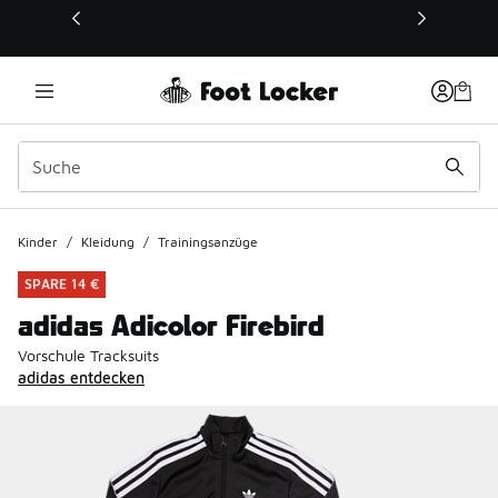
Dieser Link öffnet sich in einem neuen Fenster
Kinder
/
Kleidung
/
Trainingsanzüge
SPARE 14 €
adidas Adicolor Firebird
Vorschule Tracksuits
adidas entdecken