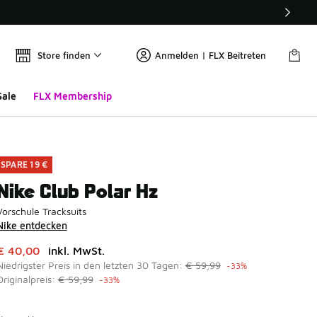
Store finden
Anmelden | FLX Beitreten
Sale
FLX Membership
SPARE 19 €
Nike Club Polar Hz
Vorschule Tracksuits
Nike entdecken
Dieser Artikel ist im Sale. Der Preis ist von auf € 40,00 gefal
€ 40,00
inkl. MwSt.
Niedrigster Preis in den letzten 30 Tagen:
€ 59,99
-33%
Originalpreis:
€ 59,99
-33%