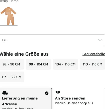
Hemp-Hemp
Seite 1 von 1 zeigt die Farben 1 bis 1 von 1 an.
Bitte wählen Sie einen Stil aus
*
Wähle eine Größe aus
Größentabelle
92 - 98 CM
98 - 104 CM
104 - 110 CM
110 - 116 CM
116 - 122 CM
Versandart
Lieferung an meine
An Store senden
Wählen Sie einen Shop aus
Adresse
Wählen Sie Ihre Größe