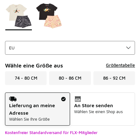
Seite 1 von 1 zeigt die Farben 1 bis 2 von 2 an.
Bitte wählen Sie einen Stil aus
*
Wähle eine Größe aus
Größentabelle
74 - 80 CM
80 - 86 CM
86 - 92 CM
Versandart
Lieferung an meine
An Store senden
Wählen Sie einen Shop aus
Adresse
Wählen Sie Ihre Größe
Kostenfreier Standardversand für FLX-Mitglieder