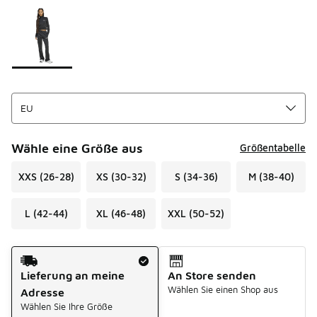
Seite 1 von 1 zeigt die Farben 1 bis 1 von 1 an.
Bitte wählen Sie einen Stil aus
*
Wähle eine Größe aus
Größentabelle
XXS (26-28)
XS (30-32)
S (34-36)
M (38-40)
L (42-44)
XL (46-48)
XXL (50-52)
Versandart
Lieferung an meine
An Store senden
Wählen Sie einen Shop aus
Adresse
Wählen Sie Ihre Größe