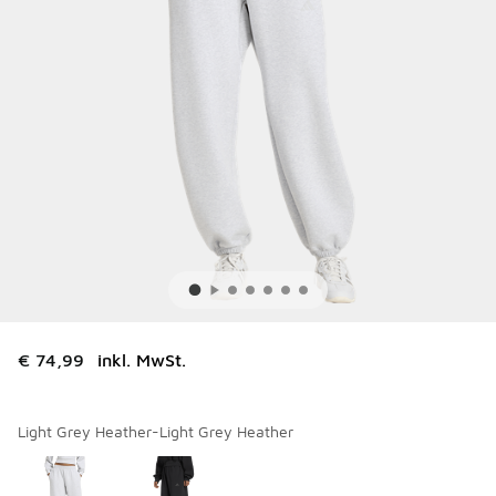
€ 74,99
inkl. MwSt.
Light Grey Heather-Light Grey Heather
Bitte wählen Sie einen Stil aus
*
Seite 1 von 1 zeigt die Farben 1 bis 2 von 2 an.