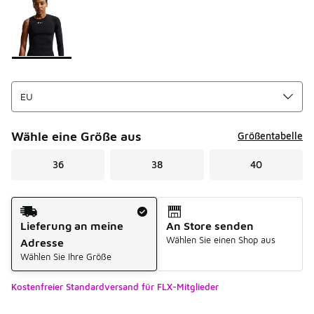
Bitte wählen Sie einen Stil aus
*
Seite 1 von 1 zeigt die Farben 1 bis 1 von 1 an.
Wähle eine Größe aus
Größentabelle
36
38
40
Versandart
Lieferung an meine
An Store senden
Wählen Sie einen Shop aus
Adresse
Wählen Sie Ihre Größe
Kostenfreier Standardversand für FLX-Mitglieder