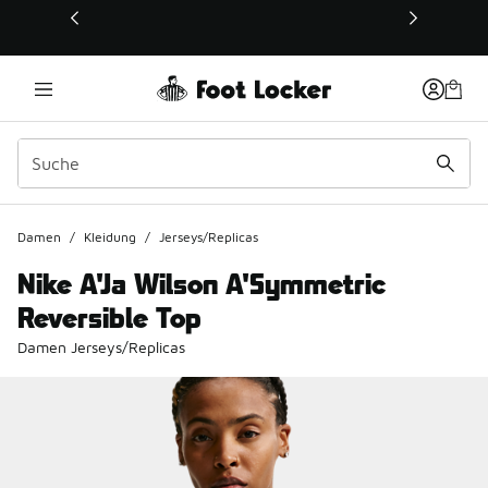
Dieser Link öffnet sich in einem neuen Fenster
Damen
/
Kleidung
/
Jerseys/Replicas
Nike A'Ja Wilson A'Symmetric
Reversible Top
Damen Jerseys/Replicas