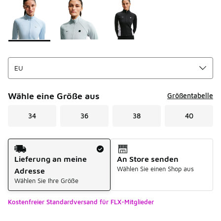
Bitte wählen Sie einen Stil aus
*
Seite 1 von 1 zeigt die Farben 1 bis 3 von 3 an.
Wähle eine Größe aus
Größentabelle
34
36
38
40
Versandart
Lieferung an meine
An Store senden
Wählen Sie einen Shop aus
Adresse
Wählen Sie Ihre Größe
Kostenfreier Standardversand für FLX-Mitglieder