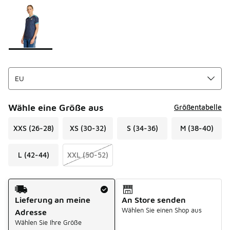
Seite 1 von 1 zeigt die Farben 1 bis 1 von 1 an.
Bitte wählen Sie einen Stil aus
*
Wähle eine Größe aus
Größentabelle
XXS (26-28)
XS (30-32)
S (34-36)
M (38-40)
L (42-44)
XXL (50-52)
Versandart
Lieferung an meine
An Store senden
Wählen Sie einen Shop aus
Adresse
Wählen Sie Ihre Größe