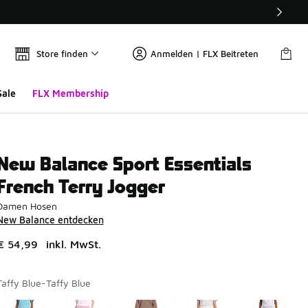
Store finden
Anmelden | FLX Beitreten
Sale
FLX Membership
New Balance Sport Essentials
French Terry Jogger
Damen Hosen
New Balance entdecken
€ 54,99
inkl. MwSt.
Taffy Blue-Taffy Blue
Seite 1 von 1 zeigt die Farben 1 bis 5 von 5 an.
Bitte wählen Sie einen Stil aus
*