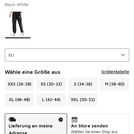
Black-White
Seite 1 von 1 zeigt die Farben 1 bis 1 von 1 an.
Bitte wählen Sie einen Stil aus
*
Wähle eine Größe aus
Größentabelle
XXS (26-28)
XS (30-32)
S (34-36)
M (38-40)
XL (46-48)
L (42-44)
XXL (50-52)
Versandart
Lieferung an meine
An Store senden
Wählen Sie einen Shop aus
Adresse