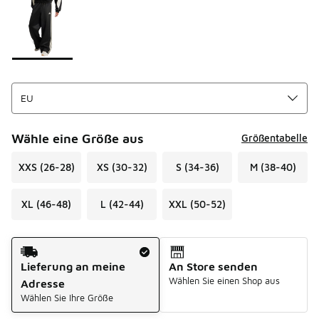
Bitte wählen Sie einen Stil aus
*
Seite 1 von 1 zeigt die Farben 1 bis 1 von 1 an.
Wähle eine Größe aus
Größentabelle
XXS (26-28)
XS (30-32)
S (34-36)
M (38-40)
XL (46-48)
L (42-44)
XXL (50-52)
Versandart
Lieferung an meine
An Store senden
Wählen Sie einen Shop aus
Adresse
Wählen Sie Ihre Größe