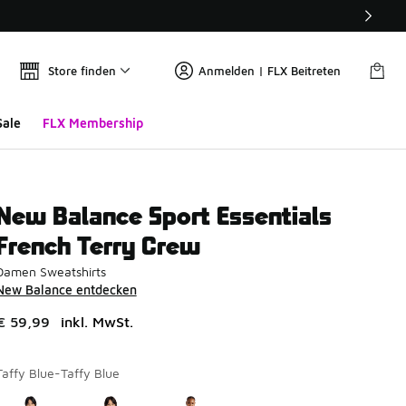
Store finden
Anmelden | FLX Beitreten
Sale
FLX Membership
New Balance Sport Essentials
French Terry Crew
Damen Sweatshirts
New Balance entdecken
€ 59,99
inkl. MwSt.
Taffy Blue-Taffy Blue
Seite 1 von 1 zeigt die Farben 1 bis 3 von 3 an.
Bitte wählen Sie einen Stil aus
*