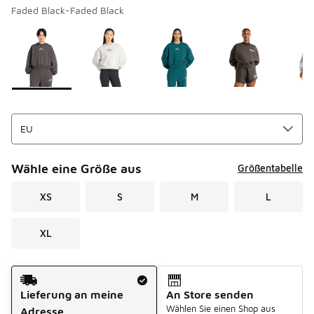
Faded Black-Faded Black
Seite 1 von 1 zeigt die Farben 1 bis 5 von 5 an.
Bitte wählen Sie einen Stil aus
*
Wähle eine Größe aus
Größentabelle
XS
S
M
L
XL
Versandart
Lieferung an meine
An Store senden
Wählen Sie einen Shop aus
Adresse