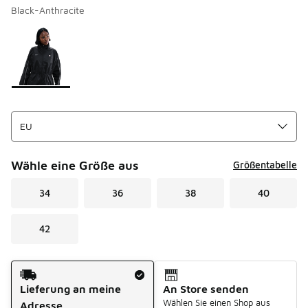
Black-Anthracite
Seite 1 von 1 zeigt die Farben 1 bis 1 von 1 an.
Bitte wählen Sie einen Stil aus
*
Wähle eine Größe aus
Größentabelle
34
36
38
40
42
Versandart
Lieferung an meine
An Store senden
Wählen Sie einen Shop aus
Adresse