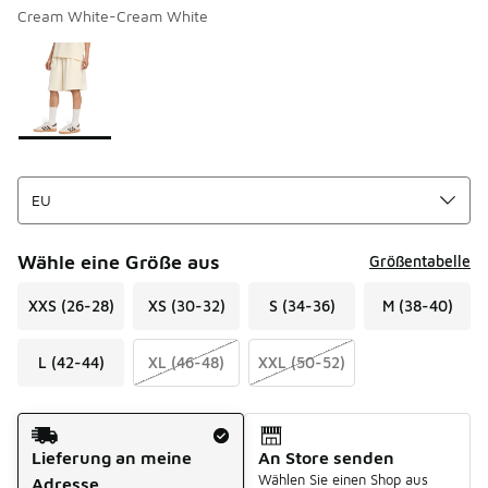
Cream White-Cream White
Seite 1 von 1 zeigt die Farben 1 bis 1 von 1 an.
Bitte wählen Sie einen Stil aus
*
Wähle eine Größe aus
Größentabelle
XXS (26-28)
XS (30-32)
S (34-36)
M (38-40)
L (42-44)
XL (46-48)
XXL (50-52)
Versandart
Lieferung an meine
An Store senden
Wählen Sie einen Shop aus
Adresse