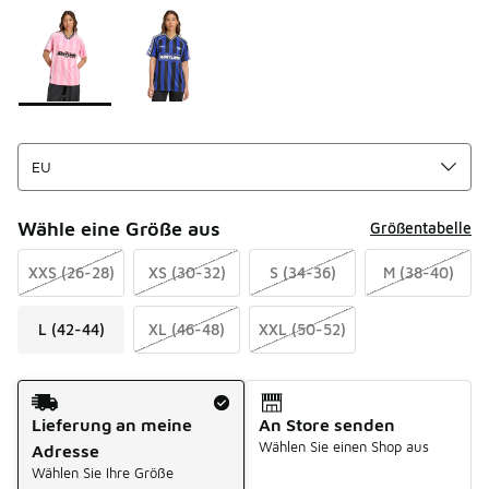
Seite 1 von 1 zeigt die Farben 1 bis 2 von 2 an.
Bitte wählen Sie einen Stil aus
*
Wähle eine Größe aus
Größentabelle
XXS (26-28)
XS (30-32)
S (34-36)
M (38-40)
L (42-44)
XL (46-48)
XXL (50-52)
Versandart
Lieferung an meine
An Store senden
Wählen Sie einen Shop aus
Adresse
Wählen Sie Ihre Größe