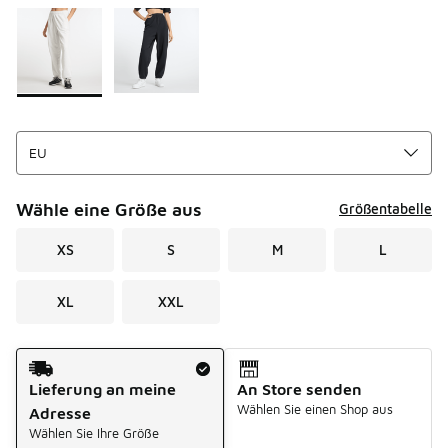
Seite 1 von 1 zeigt die Farben 1 bis 2 von 2 an.
Bitte wählen Sie einen Stil aus
*
Wähle eine Größe aus
Größentabelle
XS
S
M
L
XL
XXL
Versandart
Lieferung an meine
An Store senden
Wählen Sie einen Shop aus
Adresse
Wählen Sie Ihre Größe