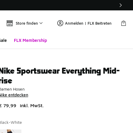
Store finden
Anmelden | FLX Beitreten
Sale
FLX Membership
Nike Sportswear Everything Mid-
rise
Damen Hosen
Nike entdecken
€ 79,99
inkl. MwSt.
Black-White
Seite 1 von 1 zeigt die Farben 1 bis 1 von 1 an.
Bitte wählen Sie einen Stil aus
*