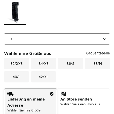
Seite 1 von 1 zeigt die Farben 1 bis 1 von 1 an.
Bitte wählen Sie einen Stil aus
*
Wähle eine Größe aus
Größentabelle
32/XXS
34/XS
36/S
38/M
40/L
42/XL
Versandart
Lieferung an meine
An Store senden
Wählen Sie einen Shop aus
Adresse
Wählen Sie Ihre Größe