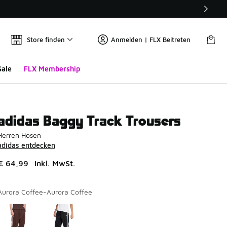
Store finden
Anmelden | FLX Beitreten
Sale
FLX Membership
adidas Baggy Track Trousers
Herren Hosen
adidas entdecken
€ 64,99
inkl. MwSt.
Aurora Coffee-Aurora Coffee
Seite 1 von 1 zeigt die Farben 1 bis 2 von 2 an.
Bitte wählen Sie einen Stil aus
*