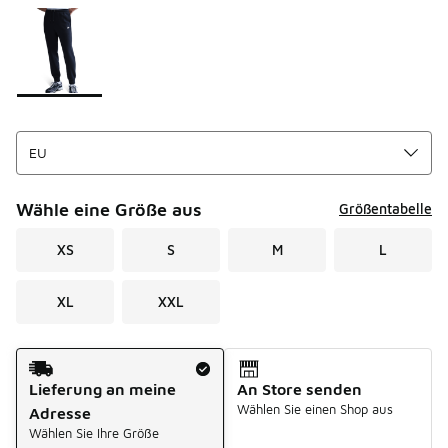
Seite 1 von 1 zeigt die Farben 1 bis 1 von 1 an.
Bitte wählen Sie einen Stil aus
*
Wähle eine Größe aus
Größentabelle
XS
S
M
L
XL
XXL
Versandart
Lieferung an meine
An Store senden
Wählen Sie einen Shop aus
Adresse
Wählen Sie Ihre Größe